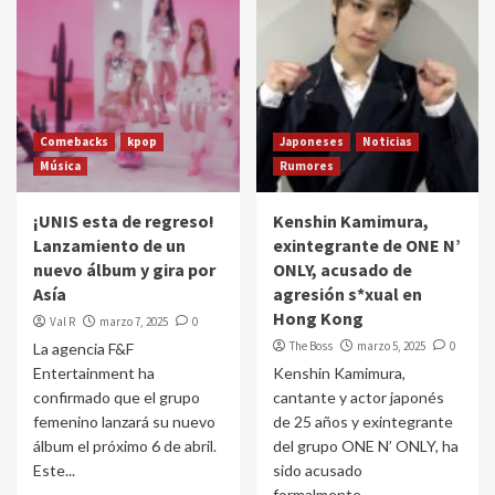
Comebacks
kpop
Japoneses
Noticias
Música
Rumores
¡UNIS esta de regreso!
Kenshin Kamimura,
Lanzamiento de un
exintegrante de ONE N’
nuevo álbum y gira por
ONLY, acusado de
Asía
agresión s*xual en
Hong Kong
Val R
marzo 7, 2025
0
The Boss
marzo 5, 2025
0
La agencia F&F
Entertainment ha
Kenshin Kamimura,
confirmado que el grupo
cantante y actor japonés
femenino lanzará su nuevo
de 25 años y exintegrante
álbum el próximo 6 de abril.
del grupo ONE N’ ONLY, ha
Este...
sido acusado
formalmente...