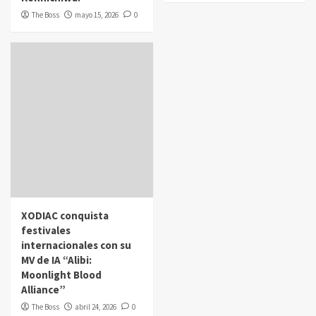
The Boss
mayo 15, 2026
0
XODIAC conquista
festivales
internacionales con su
MV de IA “Alibi:
Moonlight Blood
Alliance”
The Boss
abril 24, 2026
0