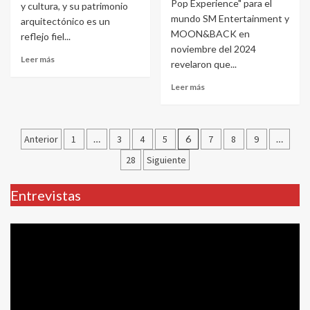
Pop Experience" para el
y cultura, y su patrimonio
mundo SM Entertainment y
arquitectónico es un
MOON&BACK en
reflejo fiel...
noviembre del 2024
Leer más
revelaron que...
Leer más
Paginación
Anterior
1
…
3
4
5
6
7
8
9
…
de
28
Siguiente
entradas
Entrevistas