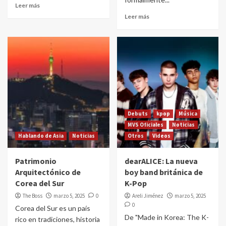
Leer más
Leer más
Debuts
kpop
Música
MVS Oficiales
Noticias
Hablando de Asia
Noticias
Otros
Videos
Patrimonio
dearALICE: La nueva
Arquitectónico de
boy band británica de
Corea del Sur
K-Pop
The Boss
marzo 5, 2025
0
Areli Jiménez
marzo 5, 2025
0
Corea del Sur es un país
De "Made in Korea: The K-
rico en tradiciones, historia