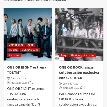
Comebacks
Jpop
Música
MVS Oficiales
Noticias
Jpop
Música
Noticias
ONE OR EIGHT estrena
ONE OK ROCK lanza
“DSTM”
colaboración exclusiva
con G-SHOCK
Chicome Itzcu
marzo 20, 2025
0
Chicome Itzcu
marzo 20, 2025
0
ONE OR EIGHT estrena
“DSTM”, una
Por Demona Lauren ONE
reinterpretación de la
OK ROCK lanza
famosa canción “Don’t
colaboración exclusiva con