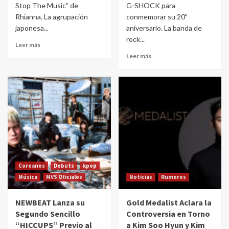
Stop The Music” de
G-SHOCK para
Rhianna. La agrupación
conmemorar su 20º
japonesa...
aniversario. La banda de
rock...
Leer más
Leer más
Coreanos
Debuts
kpop
Música
MVS Oficiales
Noticias
Rumores
NEWBEAT Lanza su
Gold Medalist Aclara la
Segundo Sencillo
Controversia en Torno
“HICCUPS” Previo al
a Kim Soo Hyun y Kim