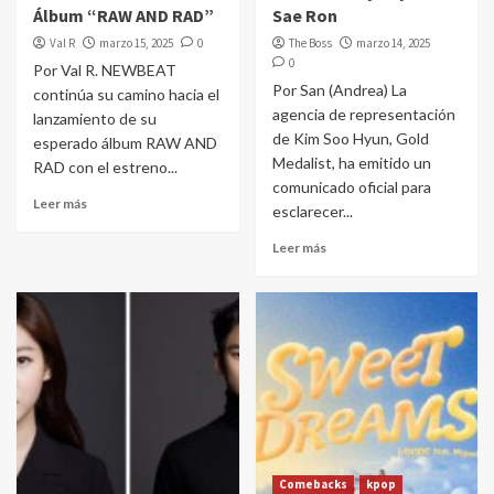
Álbum “RAW AND RAD”
Sae Ron
Val R
marzo 15, 2025
0
The Boss
marzo 14, 2025
0
Por Val R. NEWBEAT
Por San (Andrea) La
continúa su camino hacia el
agencia de representación
lanzamiento de su
de Kim Soo Hyun, Gold
esperado álbum RAW AND
Medalist, ha emitido un
RAD con el estreno...
comunicado oficial para
Leer más
esclarecer...
Leer más
Comebacks
kpop