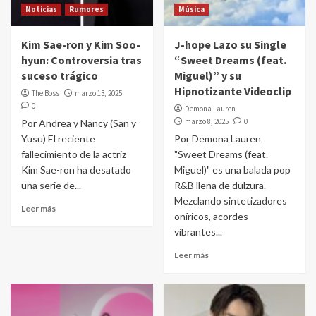
Noticias
Rumores
Música
Kim Sae-ron y Kim Soo-
J-hope Lazo su Single
hyun: Controversia tras
“Sweet Dreams (feat.
suceso trágico
Miguel)” y su
Hipnotizante Videoclip
The Boss
marzo 13, 2025
0
Demona Lauren
marzo 8, 2025
0
Por Andrea y Nancy (San y
Yusu) El reciente
Por Demona Lauren
fallecimiento de la actriz
"Sweet Dreams (feat.
Kim Sae-ron ha desatado
Miguel)" es una balada pop
una serie de...
R&B llena de dulzura.
Mezclando sintetizadores
Leer más
oníricos, acordes
vibrantes...
Leer más