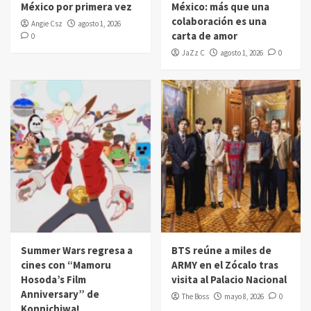
México por primera vez
México: más que una
colaboración es una
Angie Csz
agosto 1, 2026
carta de amor
0
JaZz C
agosto 1, 2026
0
Summer Wars regresa a
BTS reúne a miles de
cines con “Mamoru
ARMY en el Zócalo tras
Hosoda’s Film
visita al Palacio Nacional
Anniversary” de
The Boss
mayo 8, 2026
0
Konnichiwa!