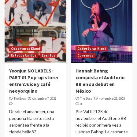
Coberturas Kland
Coberturas Kland
Estados Unidos
Eventos
Coreanos
Yeonjun NO LABELS:
Hannah Bahng
PART 01 Pop-up store:
conquista el Auditorio
entre YJuice y café
BB en su debut en
neoyorquino
México
The Boss
diciembre 7, 2025
The Boss
noviembre 29, 2025
0
0
Desde el amanecer, una
Por Val R El 28 de
pequeña fila entusiasta
noviembre, el Auditorio BB
serpentea frente a la
recibió por primera vez a
tienda hello82,
Hannah Bahng. La cantante