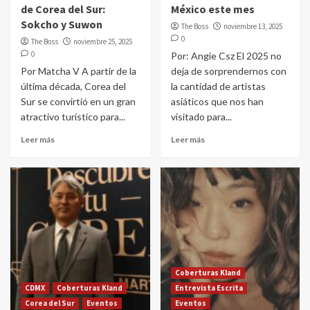
de Corea del Sur:
México este mes
Sokcho y Suwon
The Boss
noviembre 13, 2025
0
The Boss
noviembre 25, 2025
0
Por: Angie Csz El 2025 no
Por Matcha V A partir de la
deja de sorprendernos con
última década, Corea del
la cantidad de artistas
Sur se convirtió en un gran
asiáticos que nos han
atractivo turístico para...
visitado para...
Leer más
Leer más
Coberturas Kland
CDMX
Coberturas Kland
Entrevista Escrita
Corea del Sur
Eventos
Eventos