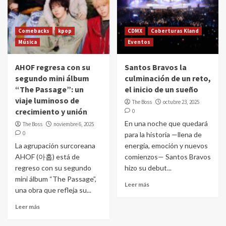
Comebacks
kpop
CDMX
Coberturas Kland
Música
Eventos
AHOF regresa con su
Santos Bravos la
segundo mini álbum
culminación de un reto,
“The Passage”: un
el inicio de un sueño
viaje luminoso de
The Boss
octubre 23, 2025
crecimiento y unión
0
En una noche que quedará
The Boss
noviembre 6, 2025
0
para la historia —llena de
La agrupación surcoreana
energía, emoción y nuevos
AHOF (아홉) está de
comienzos— Santos Bravos
regreso con su segundo
hizo su debut...
mini álbum “The Passage”,
Leer más
una obra que refleja su...
Leer más