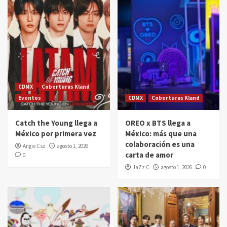
CDMX
Coberturas Kland
Eventos
CDMX
Coberturas Kland
Catch the Young llega a
OREO x BTS llega a
México por primera vez
México: más que una
colaboración es una
Angie Csz
agosto 1, 2026
carta de amor
0
JaZz C
agosto 1, 2026
0