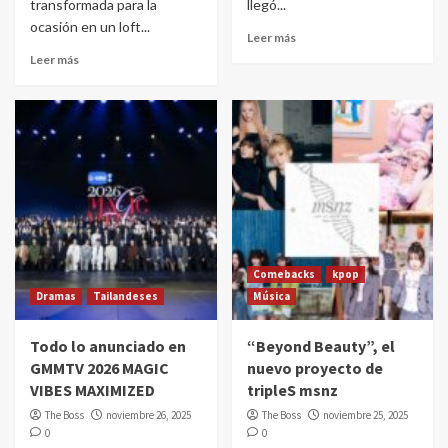
transformada para la
llegó...
ocasión en un loft...
Leer más
Leer más
Comebacks
kpop
Dramas
Tailandeses
Música
Todo lo anunciado en
“Beyond Beauty”, el
GMMTV 2026 MAGIC
nuevo proyecto de
VIBES MAXIMIZED
tripleS msnz
The Boss
noviembre 26, 2025
The Boss
noviembre 25, 2025
0
0