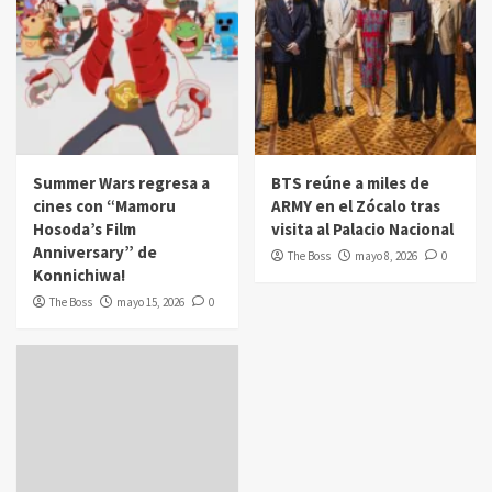
Summer Wars regresa a
BTS reúne a miles de
cines con “Mamoru
ARMY en el Zócalo tras
Hosoda’s Film
visita al Palacio Nacional
Anniversary” de
The Boss
mayo 8, 2026
0
Konnichiwa!
The Boss
mayo 15, 2026
0