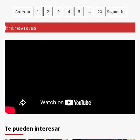
Paginación
Anterior
1
2
3
4
5
…
20
Siguiente
de
Entrevistas
entradas
Te pueden interesar